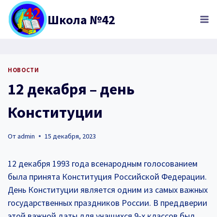
Перейти
Школа №42
к
содержимому
НОВОСТИ
12 декабря – день
Конституции
От
admin
15 декабря, 2023
12 декабря 1993 года всенародным голосованием
была принята Конституция Российской Федерации.
День Конституции является одним из самых важных
государственных праздников России. В преддверии
этой важной даты для учащихся 9-х классов был