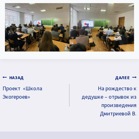
Навигация
НАЗАД
ДАЛЕЕ
Проект «Школа
На рождество к
по
Экогероев»
дедушке – отрывок из
записям
произведения
Дмитриевой В.