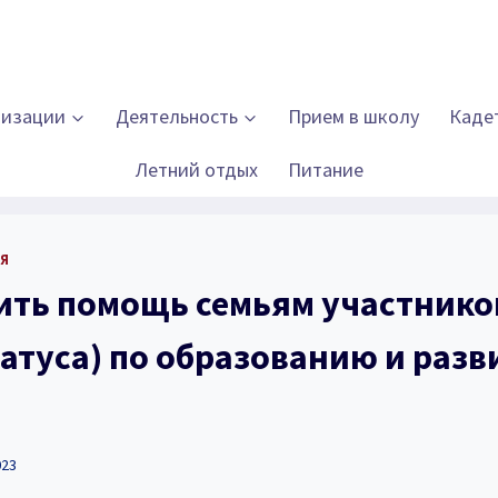
низации
Деятельность
Прием в школу
Каде
Летний отдых
Питание
Я
ить помощь семьям участнико
татуса) по образованию и раз
023