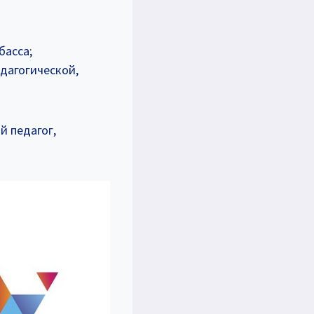
басса;
дагогической,
й педагог,