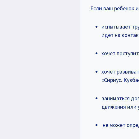
Если ваш ребенок и
испытывает тру
идет на контак
хочет поступи
хочет развива
«Сириус. Кузба
заниматься до
движения или у
не может опре