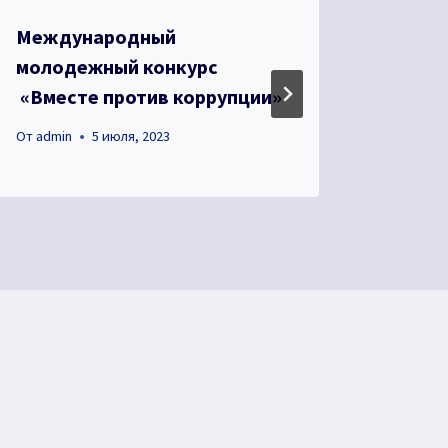
Международный
День 
молодежный конкурс
От
admin
«Вместе против коррупции»
От
admin
5 июля, 2023