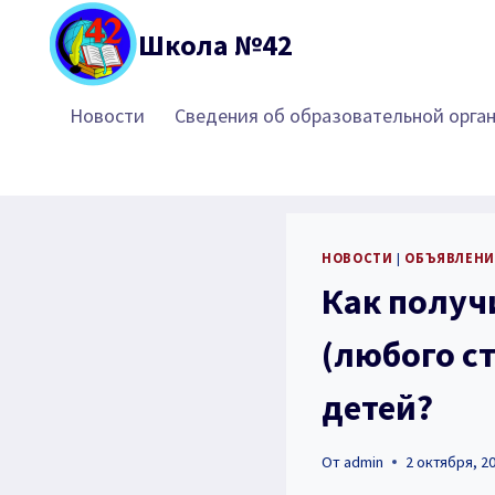
Перейти
Школа №42
к
содержимому
Новости
Сведения об образовательной орга
НОВОСТИ
|
ОБЪЯВЛЕНИ
Как получ
(любого с
детей?
От
admin
2 октября, 2