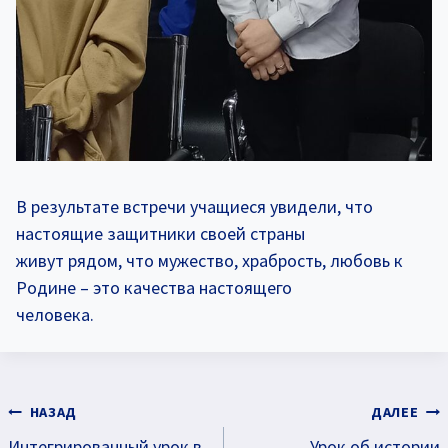
В результате встречи учащиеся увидели, что
настоящие защитники своей страны
живут рядом, что мужество, храбрость, любовь к
Родине – это качества настоящего
человека.
Навигация
НАЗАД
ДАЛЕЕ
Интегрированный урок в
Урок об истории