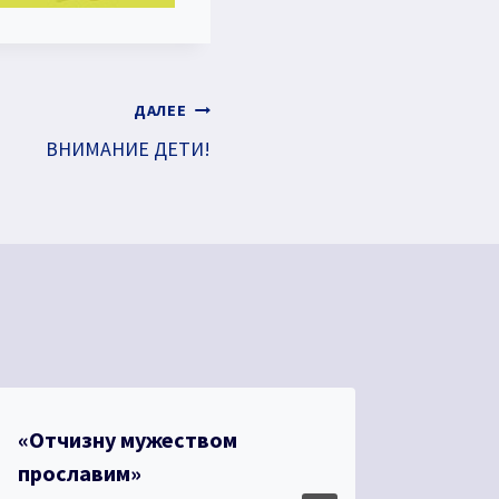
ДАЛЕЕ
ВНИМАНИЕ ДЕТИ!
«Отчизну мужеством
В Куз
прославим»
«Мар