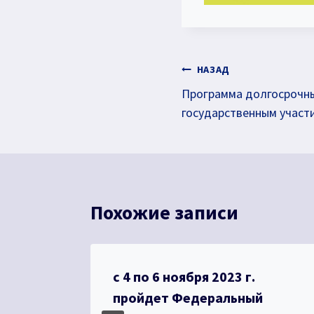
Навигация
НАЗАД
Программа долгосрочны
по
государственным участ
записям
Похожие записи
и
с 4 по 6 ноября 2023 г.
пройдет Федеральный