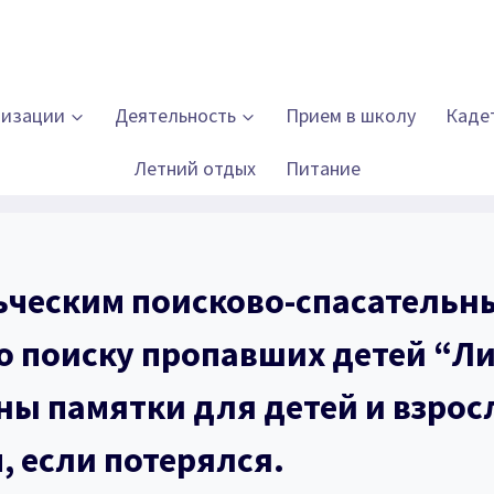
низации
Деятельность
Прием в школу
Каде
Летний отдых
Питание
ческим поисково-спасательн
о поиску пропавших детей “Л
ны памятки для детей и взрос
, если потерялся.