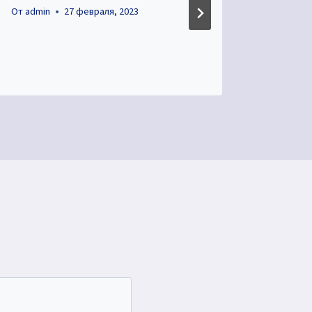
безоп
От
admin
27 февраля, 2023
дорог
От
admin