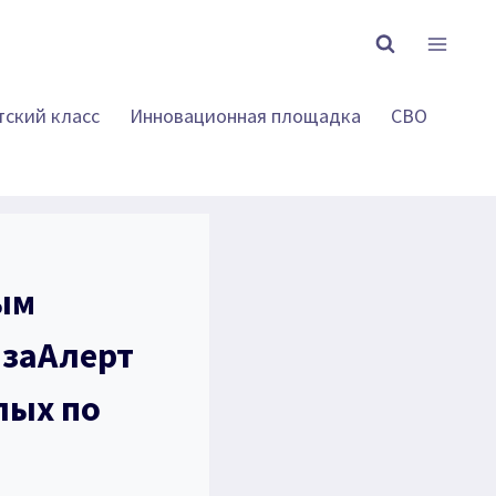
тский класс
Инновационная площадка
СВО
ым
изаАлерт
лых по