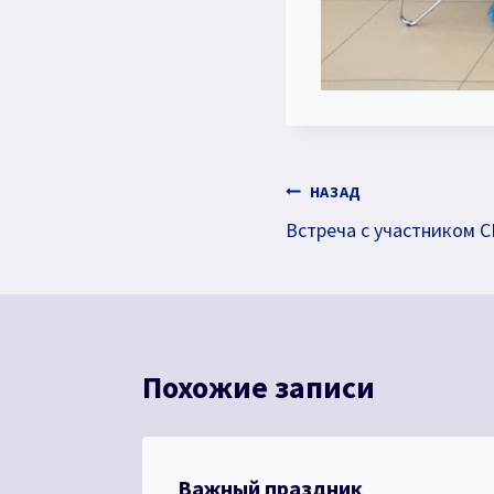
Навигация
НАЗАД
Встреча с участником 
по
записям
Похожие записи
а
Важный праздник