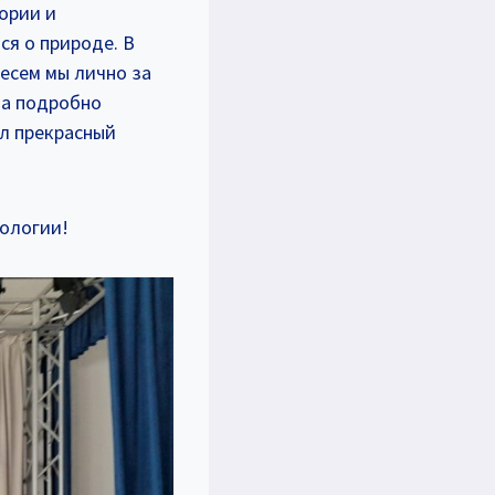
тории и
ся о природе. В
есем мы лично за
на подробно
ел прекрасный
кологии!