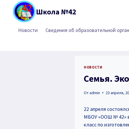
Перейти
Школа №42
к
содержимому
Новости
Сведения об образовательной орга
НОВОСТИ
Семья. Эк
От
admin
23 апреля, 2
22 апреля состоялс
МБОУ «ООШ № 42» в
класс по изготовле