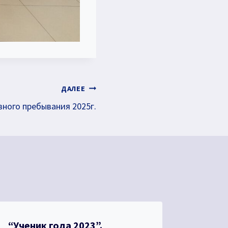
ДАЛЕЕ
вного пребывания 2025г.
“Ученик года 2023”.
Агент