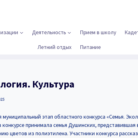
низации
Деятельность
Прием в школу
Каде
Летний отдых
Питание
ология. Культура
025
я муниципальный этап областного конкурса «Семья. Экол
 конкурсе принимала семья Душинских, представившая в
нию цветов из полиэтилена. Участники конкурса рассказ