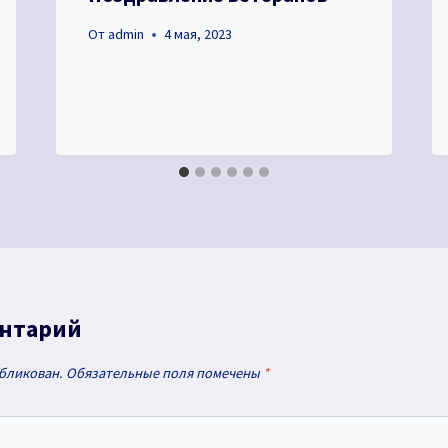
От
admin
4 мая, 2023
ентарий
убликован.
Обязательные поля помечены
*