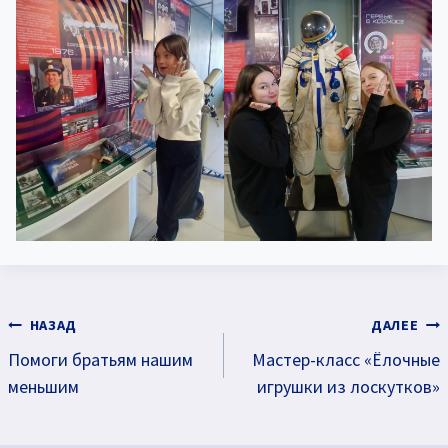
Навигация
НАЗАД
ДАЛЕЕ
Помоги братьям нашим
Мастер-класс «Ёлочные
по
меньшим
игрушки из лоскутков»
записям