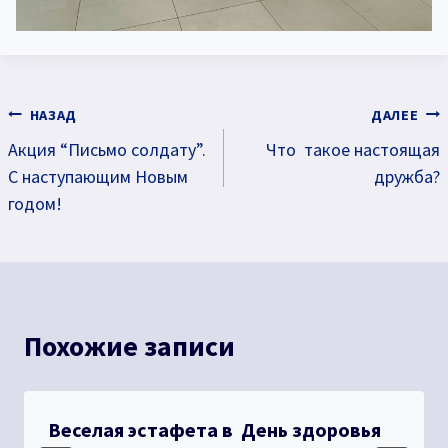
Навигация
НАЗАД
ДАЛЕЕ
Акция “Письмо солдату”.
Что такое настоящая
по
С наступающим Новым
дружба?
записям
годом!
Похожие записи
Веселая эстафета в День здоровья