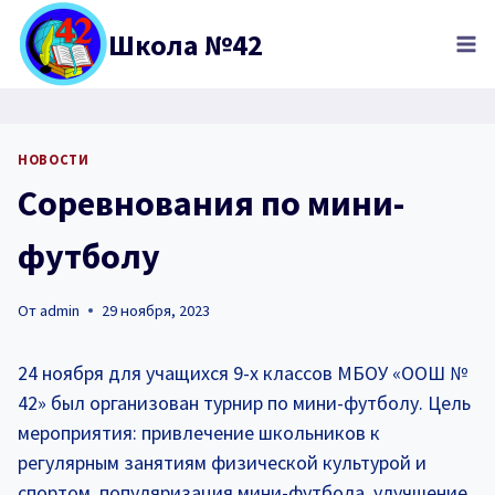
Перейти
Школа №42
к
содержимому
НОВОСТИ
Соревнования по мини-
футболу
От
admin
29 ноября, 2023
24 ноября для учащихся 9-х классов МБОУ «ООШ №
42» был организован турнир по мини-футболу. Цель
мероприятия: привлечение школьников к
регулярным занятиям физической культурой и
спортом, популяризация мини-футбола, улучшение