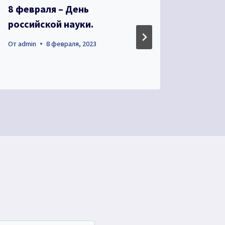
8 февраля – День
Прояв
российской науки.
От
admin
От
admin
8 февраля, 2023