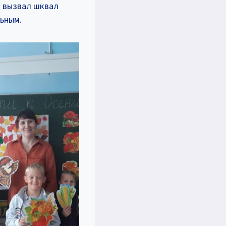
” вызвал шквал
ьным.