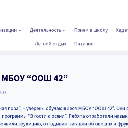
низации
Деятельность
Прием в школу
Каде
Летний отдых
Питание
3 МБОУ “ООШ 42”
2023
ная пора”, – уверены обучающиеся МБОУ “ООШ 42”. Они 
 программы “В гости к осени”. Ребята отработали навы
роявили эрудицию, отгадывая загадки об овощах и фрук