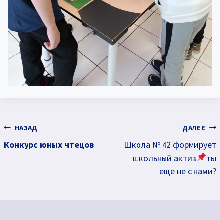
Навигация
НАЗАД
ДАЛЕЕ
Конкурс юных чтецов
Школа № 42 формирует
по
школьный актив
ты
записям
еще не с нами?